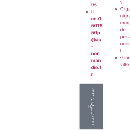
s
95
Org
nigr
ce.0
mm
5018
du
50p
pers
@ac
onn
-
l
nor
Gra
man
ville
die.f
r
B
R
O
C
H
U
R
E