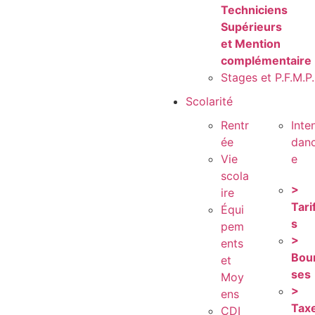
Techniciens
Supérieurs
et Mention
complémentaire
Stages et P.F.M.P.
Scolarité
Rentr
Inte
ée
dan
Vie
e
scola
>
ire
Tari
Équi
s
pem
>
ents
Bou
et
ses
Moy
>
ens
Tax
CDI