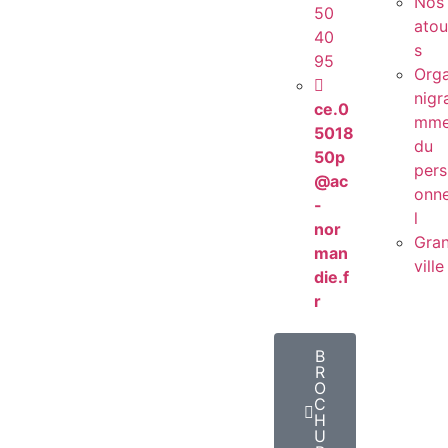
Nos
50
atou
40
s
95
Org
nigr
ce.0
mm
5018
du
50p
pers
@ac
onn
-
l
nor
Gra
man
ville
die.f
r
B
R
O
C
H
U