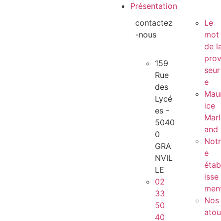
Présentation
contactez
Le
-nous
mot
de l
prov
159
seur
Rue
e
des
Mau
Lycé
ice
es -
Marl
5040
and
0
Notr
GRA
e
NVIL
étab
LE
isse
02
men
33
Nos
50
atou
40