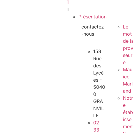
Présentation
contactez
Le
-nous
mot
de l
prov
159
seur
Rue
e
des
Mau
Lycé
ice
es -
Marl
5040
and
0
Notr
GRA
e
NVIL
étab
LE
isse
02
men
33