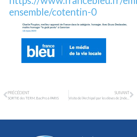
https://www.francebleu.fr/emi
ensemble/cotentin-0
PRÉCÉDENT
SUIVANT
SORTIE des TERM. BacPro à PARIS
Visite de l’Archipel par les élèves de 2nde BacPro